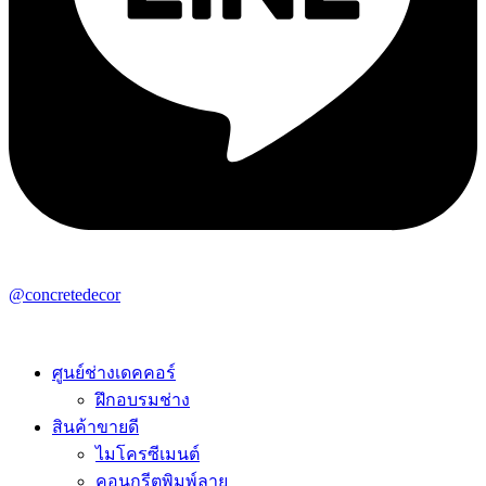
@concretedecor
ศูนย์ช่างเดคคอร์
ฝึกอบรมช่าง
สินค้าขายดี
ไมโครซีเมนต์
คอนกรีตพิมพ์ลาย