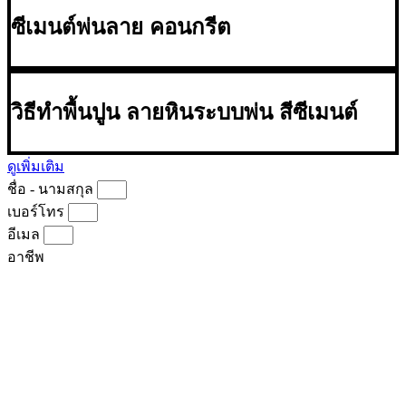
ซีเมนต์พ่นลาย คอนกรีต
วิธีทำพื้นปูน ลายหินระบบพ่น สีซีเมนต์
ดูเพิ่มเติม
ชื่อ - นามสกุล
เบอร์โทร
อีเมล
อาชีพ