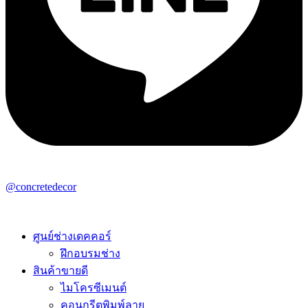
@concretedecor
ศูนย์ช่างเดคคอร์
ฝึกอบรมช่าง
สินค้าขายดี
ไมโครซีเมนต์
คอนกรีตพิมพ์ลาย