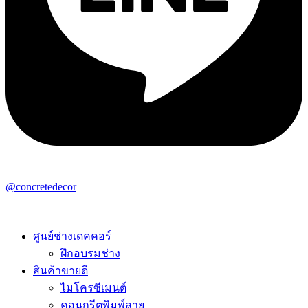
@concretedecor
ศูนย์ช่างเดคคอร์
ฝึกอบรมช่าง
สินค้าขายดี
ไมโครซีเมนต์
คอนกรีตพิมพ์ลาย