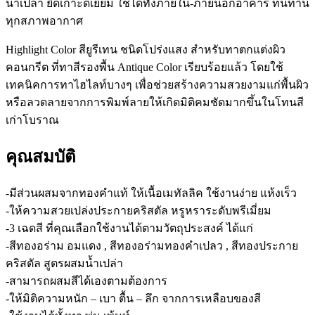
น้ำเปล่า ยึดเกาะดีเยี่ยม ใช้ได้ทั้งภายใน-ภายนอกอาคาร ทนทาน
ทุกสภาพอากาศ
Highlight Color สียูรีเทน ชนิดโปร่งแสง สำหรับทาตกแต่งผิว
คอนกรีต ที่ทาสีรองพื้น Antique Color เรียบร้อยแล้ว โดยใช้
เทคนิคการทาไฮไลท์บางๆ เพื่อช่วยสร้างความสวยงามแก่พื้นผิว
หรือลวดลายจากการพิมพ์ลายให้เกิดมิติคมชัดมากขึ้นในโทนสี
เก่าโบราณ
คุณสมบัติ
-มีส่วนผสมจากทองคำแท้ ให้เนื้อเมทัลลิค ใช้งานง่าย แห้งเร็ว
-ให้ความสวยเปล่งประกายคริสตัล หรูหราระดับพรีเมี่ยม
-3 เฉดสี ที่คุณเลือกใช้งานได้ตามวัตถุประสงค์ ได้แก่
-สีทองอร่าม อมแดง , สีทองอร่ามทองคำเปลว , สีทองประกาย
คริสตัล สูตรผสมน้ำเปล่า
-สามารถผสมสีได้เองตามต้องการ
-ให้มิติความหนัก – เบา ตื้น – ลึก จากการเหลือบของสี