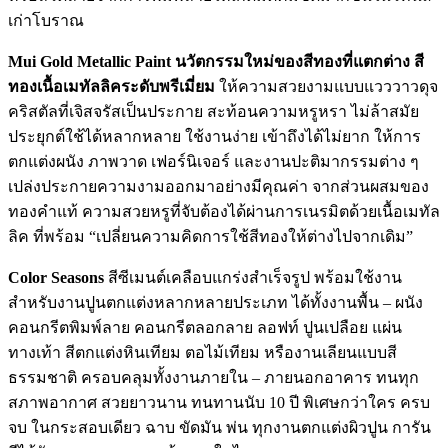
เก่าโบราณ
Mui Gold Metallic Paint นวัตกรรมใหม่ของสีทองที่แตกต่าง สี
ทองเนื้อเมทัลลิคระดับพรีเมี่ยม
ให้ความสวยงามแบบแวววาวดุจ
คริสตัลที่เจิสจรัสเป็นประกาย สะท้อนความหรูหรา ไม่ล้าสมัย
ประยุกต์ใช้ได้หลากหลาย ใช้งานง่าย เข้าถึงได้ไม่ยาก ให้การ
ตกแต่งผนัง ภาพวาด เฟอร์นิเจอร์ และงานปะติมากรรมต่าง ๆ
เปล่งประกายความงามออกมาอย่างมีคุณค่า จากส่วนผสมของ
ทองคำแท้ ความสวยหรูที่จับต้องได้ผ่านการเนรมิตด้วยเนื้อเมทัล
ลิค ที่พร้อม “เปลี่ยนความคิดการใช้สีทองให้ต่างไปจากเดิม”
Color Seasons
สีซีเมนต์เคลือบแกร่งสำเร็จรูป พร้อมใช้งาน
สำหรับงานปูนตกแต่งหลากหลายประเภท ได้ทั้งงานพื้น – ผนัง
คอนกรีตพิมพ์ลาย คอนกรีตลอกลาย ลอฟท์ ปูนเปลือย แผ่น
ทางเท้า สีตกแต่งหินเทียม ตอไม้เทียม หรืองานเลียนแบบสี
ธรรมชาติ ครอบคลุมทั้งงานภายใน – ภายนอกอาคาร ทนทุก
สภาพอากาศ สวยยาวนาน ทนทานนับ 10 ปี พิเศษกว่าใคร ครบ
จบ ในกระสอบเดียว ฉาบ ขัดมัน พ่น ทุกงานตกแต่งผิวปูน การัน