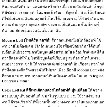
เลียนแบบหินอ่อนธรรมชาติได้สมจริงที่สุด โดยไม่จำเป็นต้องพึ่ง
หินอ่อนจริงที่ราคาแสนแพง หรือกระเบื้องลายหินอ่อนสำเร็จรูป
ที่มีช่องว่างรอยต่อทำให้มองแล้วขัดตา สีสูตรน้ำ ช่วยให้ปรับเฉด
ดีไซน์เส้นลายหินอ่อนสุดพริ้วไหวได้ง่าย งดงามไร้ขีดจำกัด มอบ
ความสวยหรูหราสุดคลาสิค ของลายเส้นหินอ่อนที่ไม่มีทางซ้ำ
กัน “เอกลักษณ์เพียงหนึ่งเดียวเท่านั้น”
Modern Loft (โมเดิร์น ลอฟท์)
สีทาตกแต่งผนังสไตล์ลอฟท์ ใช้
งานง่ายไม่ต้องผสม ไร้กลิ่นฉุนกวนใจ เพียงเปิดฝาก็ทาได้ทันที
เปลี่ยนพื้นผิวธรรมดาเป็นปูนเปลือยร่วมสมัย พร้อมผิวสัมผัสที่ลื่น
กว่าสีลอฟท์ทั่วไป โชว์ผิวปูนดิบที่เรียบหรู สะท้อนสไตล์เฉพาะ
ตนอย่างธรรมชาติ ให้การตกแต่งผนังลอฟท์เป็นเรื่องสะดวกใกล้
ตัวที่คุณเองก็สร้างสรรค์ได้ไม่ยาก เพียงเลือกสี Modern Loft ผนัง
ก็สวย ครบ จบตามเอกลักษณ์ต้นฉบับคอนกรีต ในแบบ
“Original
Concrete Finish”
Color Loft Kit สีซีเมนต์ตกแต่งสไตล์ลอฟท์ ปูนเปลือย
ให้ความ
สวยแบบปูนดิบลอฟท์แท้ ๆ มาในรูปแบบ D.I.Y. ใช้งานง่าย จบ
งานได้รวดเร็ว ทำได้ทั้งงานพื้น-ผนัง ทั้งงานภายในและภายนอก