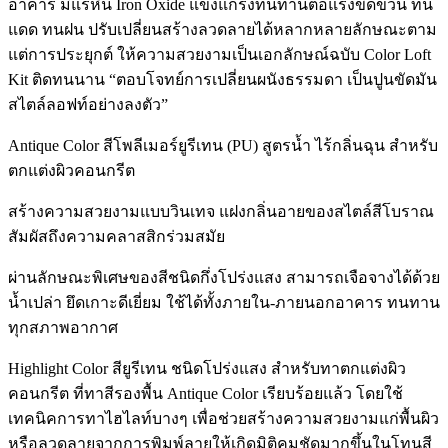
อาคาร มีแร่หิน Iron Oxide แข็งแกร่งทนทานต่อแรงขีดข่วน ทน
แดด ทนฝน ปรับเปลี่ยนสร้างลวดลายได้หลากหลายลักษณะตาม
แต่การประยุกต์ ให้ความสวยงามเป็นเอกลักษณ์ฉบับ Color Loft
Kit ติดทนนาน “ตอบโจทย์การเปลี่ยนผนังธรรมดา เป็นปูนขัดมัน
สไตล์ลอฟท์อย่างลงตัว”
Antique Color สีโพลีเมอร์ยูรีเทน (PU) สูตรน้ำ ไร้กลิ่นฉุน สำหรับ
ตกแต่งผิวคอนกรีต
สร้างความสวยงามแบบวินเทจ แฝงกลิ่นอายของสไตล์สีโบราณ
สัมผัสถึงความคลาสสิกร่วมสมัย
ผ่านลักษณะพิเศษของสีชนิดกึ่งโปร่งแสง สามารถเจือจางได้ด้วย
น้ำเปล่า ยึดเกาะดีเยี่ยม ใช้ได้ทั้งภายใน-ภายนอกอาคาร ทนทาน
ทุกสภาพอากาศ
Highlight Color สียูรีเทน ชนิดโปร่งแสง สำหรับทาตกแต่งผิว
คอนกรีต ที่ทาสีรองพื้น Antique Color เรียบร้อยแล้ว โดยใช้
เทคนิคการทาไฮไลท์บางๆ เพื่อช่วยสร้างความสวยงามแก่พื้นผิว
หรือลวดลายจากการพิมพ์ลายให้เกิดมิติคมชัดมากขึ้นในโทนสี